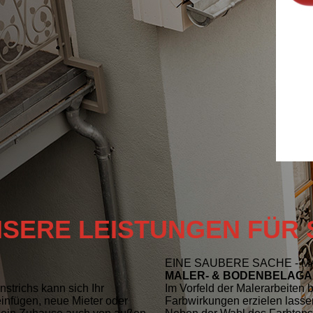
SERE LEISTUNGEN FÜR 
EINE SAUBERE SACHE - 
MALER- & BODENBELAGA
strichs kann sich Ihr
Im Vorfeld der Malerarbeiten 
infügen, neue Mieter oder
Farbwirkungen erzielen lasse