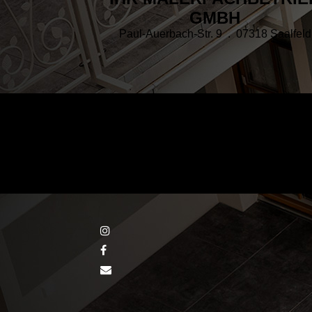
GMBH
Paul-Auerbach-Str. 9 . 07318 Saalfeld