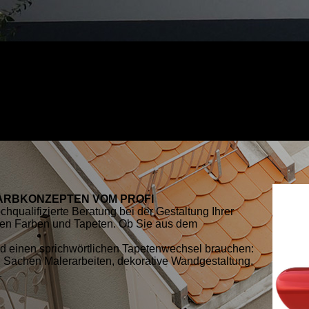
FARBKONZEPTEN VOM PROFI
chqualifizierte Beratung bei der Gestaltung Ihrer
nen Farben und Tapeten. Ob Sie aus dem
nd einen sprichwörtlichen Tapetenwechsel brauchen:
n Sachen Malerarbeiten, dekorative Wandgestaltung,
.