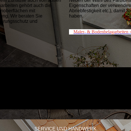
d ein Zuhause auch von außen
Neben der Wahl des Farbtons 
narbeiten gehört auch die
Eigenschaften der verwendete
enoberflächen mit
Abriebfestigkeit etc.), damit
ung. Wir beraten Sie
haben.
tterungsschutz und
Maler- & Bodenbelagarbeiten 
SERVICE UND HANDWERK