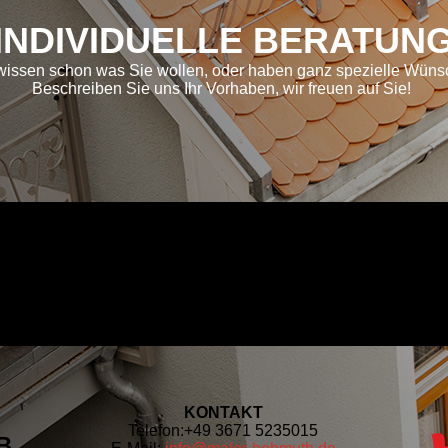
INDIVIDUELLE BERATUN
wissen schon was Sie wollen, oder haben ganz spezielle Wün
Beschreiben Sie uns Ihr Vorhaben, wir freuen auf Sie!
KONTAKT
Telefon:
+49 3671 5235015
B