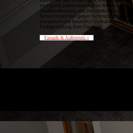
Käufer auf den ersten Blick überzeugen un
einzigartig präsentieren. Zum Bereich Auße
Graffitient­fer­nung und Behandlung von Auß
Schutzanstrichen gegen Schmutz und Witter
kompetent und freundlich zu Außenputz, Wi
Farbgestaltung Ihrer Fassade.
Fassade & Außenputz »