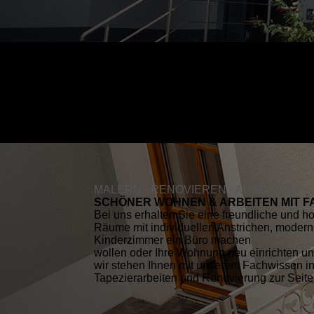
MALERN - RENOVIEREN - AUSBAUEN
SCHÖNER WOHNEN & ARBEITEN MIT 
Bei uns erhalten Sie eine freundliche und ho
Räume mit individuellen Anstrichen, moder
Kinderzimmer ein Büro machen
wollen oder Ihre Wohnung neu einrichten u
wir stehen Ihnen mit unserem Fachwissen i
Tapezierarbeiten und Renovierung zur Seite