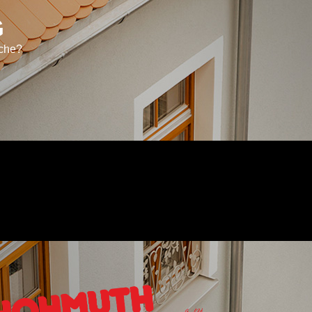
G
sche?