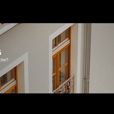
G
sche?