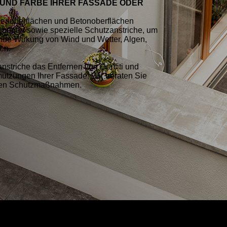
 UND FARBE IHRER FASSADE ODER
enoberflächen und Betonoberflächen
gungen sowie spezielle Schutzanstriche, um
ende Wirkung von Wind und Wetter, Algen,
nen.
striche das Entfernen von Graffiti und
utzungen Ihrer Fassade. Wir beraten Sie
tigen Schutzmaßnahmen.