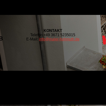
KONTAKT
Telefon:
+49 3671 5235015
B
E-Mail:
info@maler-hohmuth.de