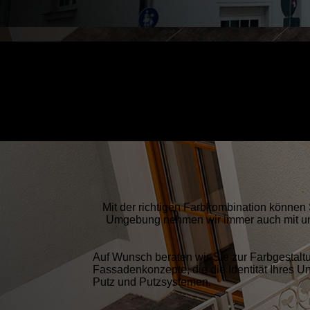
Mit der richtigen Farbkombination können
Umgebung nehmen wir immer auch mit uns
Auf Wunsch beraten wir Sie zur Farbgestalt
Fassadenkonzepte, die die Identität Ihres U
Putz und Putzsystemen.