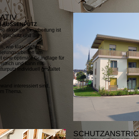
ATIV
EN AUSSENPUTZ
e akkurate Verarbeitung ist
ungsschutz und die
n, wie klassischen
nierungsarbeiten am
t eine optimale Grundlage für
strich und kann mit
urputz individuell gestaltet
nd interessiert sind,
um Thema.
SCHUTZANSTRI