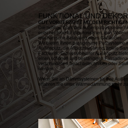
FUNKTIONAL UND DEKOR
GUT VORBEREITET MIT DEM RICHTIG
Die richtige Wahl des Außenputzes sowie ein
entscheidend für das Aussehen, den Witter
mechanische Belastung eines Gebäudes.
Wir bieten Ihnen passgenaue Putzsysteme a
Außenputz, die Alt­putz­sanierung, sowie Sa
Fachwerk. Gut verarbeiteter Außenputz biete
einen schönen und beständigen Fassadenan
verschiedenen Spachteltechniken oder Strukt
werden.
Wenn Sie an Dämmsystemen für Ihre Außenwa
erfahren Sie unter Wärmedämmung mehr z