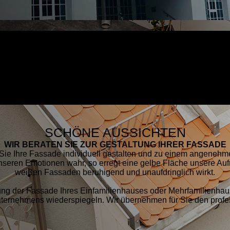
SCHÖNE AUSSICHTEN
WIR BERATEN SIE ZUR GESTALTUNG IHRER FASSADE
 Sie Ihre Fassade individuell gestalten und zu einem angenehm
eren Emotionen wahr, so erregt eine gelbe Fläche unsere Auf
weißen Fassaden beruhigend und unaufdringlich wirkt.
ung der Fassade Ihres Einfamilienhauses oder Mehrfamilienhaus
nternehmens wiederspiegeln. Wir übernehmen für Sie den profes