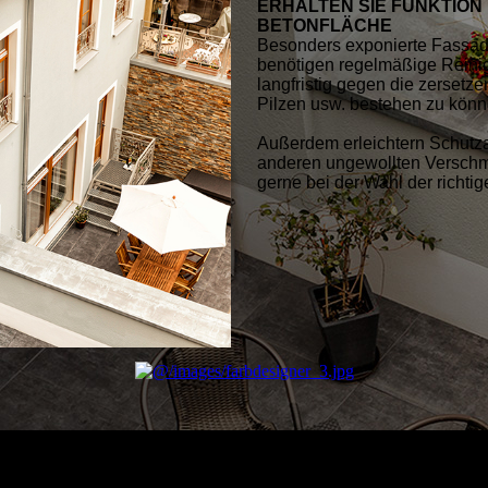
ERHALTEN SIE FUNKTION
BETONFLÄCHE
Besonders exponierte Fassad
benötigen regelmäßige Reini
langfristig gegen die zersetz
Pilzen usw. bestehen zu kön
Außerdem erleichtern Schutzan
anderen ungewollten Verschm
gerne bei der Wahl der rich