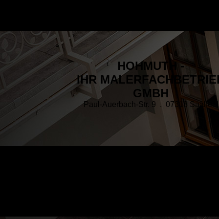
HOHMUTH -
IHR MALERFACHBETRIE
GMBH
Paul-Auerbach-Str. 9 . 07318 Saalfeld