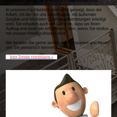
geschätzt und gerne in Anspruch genommen wird.
In unserem Fachbetrieb wird dafür gesorgt, dass die
Arbeit, mit der Sie uns beauftragen, mit äußerster
Sorgfalt und höchsten Qualitätsanforderungen erledigt
wird. Sie erhalten auch die Garantie, dass wir Ihren
Auftrag erst dann als erfüllt betrachten,
wenn Sie restlos
mit unserer Arbeit zufrieden sind.
Wir beraten Sie gerne seriös und transparent und freuen
uns Sie persönlich kennenzulernen.
Jetzt Termin vereinbaren »