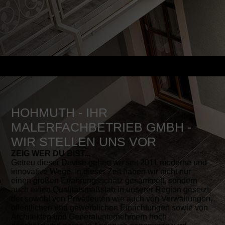
HOHMUTH - IHR
MALERFACHBETRIEB GMBH -
WIR STELLEN UNS VOR
ZEIG WER DU BIST...
Getreu dieser Devise gehen wir seit 2011 moderne und
innovative Wege. In dieser Zeit haben wir nicht nur
einen großen Erfahrungsschatz gesammelt, sondern
auch einen Qua­li­tätsmaßstab in unserer Region gesetzt,
der sowohl von Privat­leuten wie auch von Verwaltungen,
öffentlichen und gewerblichen Einrichtungen sowie von
Architekten und Generalunternehmern hoch