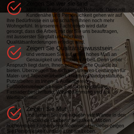
Zeigen Sie wer sie sind ...
Mit Ihrem Malerfachbetrieb Hohmuth. Denn mit
Kundenähe und Persönlichkeit gehen wir auf
Ihre Bedürfnisse ein und schaffen Ihnen noch mehr
Wohngefühl. In unserem Fachbetrieb wird dafür
gesorgt, dass die Arbeit, mit der Sie uns beauftragen,
mit äusserster Sorgfalt und höchsten
Qualitätsanforderungen erledigt wird.
Zeigen Sie Qualitätsbewusstsein ...
und vertrauen Sie auf unser hohes Maß an
Genauigkeit und sauberer Arbeit. Denn unser
Anspruch liegt darin, Ihnen best­mögliche Qualität zu
bieten. Überzeugen Sie sich von unseren Leistungen für
Maler- und Tapezierarbeiten, kreativer Wand­ge­staltung,
Putzarbeiten im Innen- & Außen­bereich,
Fußbodenverlegearbeiten, Fa­s­sa­den­gestaltung,
Fassadenbeschriftung, Wärme­dämmung und als
Werbeagentur.
Zeigen Sie Mut ...
und lassen Sie Ihre eigenen vier Wände in den
„Farben des Lebens“ erstrahlen. Mit den
hochwertigen Farben verschiedenster Hersteller zeigen
Sie Persönlichkeit und die Lust am Leben.