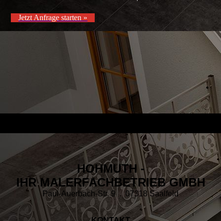
Jetzt Anfrage starten »
HOHMUTH -
IHR MALERFACHBETRIEB GMBH
Paul-Auerbach-Str. 9 . 07318 Saalfeld
KONTAKT