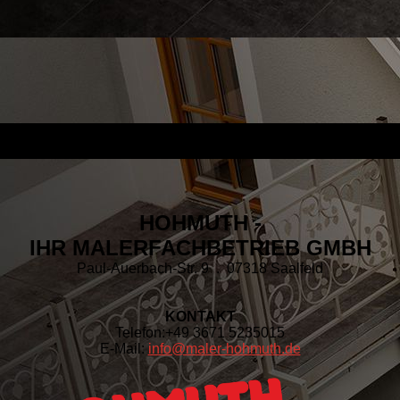
HOHMUTH -
IHR MALERFACHBETRIEB GMBH
Paul-Auerbach-Str. 9 . 07318 Saalfeld
KONTAKT
Telefon:
+49 3671 5235015
E-Mail:
info@maler-hohmuth.de